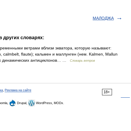
МАЛОДЖА
 других словарях:
ременными ветрами вблизи экватора, которую называют:
 calmbelt, flaute); кальмен и маллунген (нем. Kalmen, Mallun
ких динамических антициклонов… …
Словарь ветров
ка
,
Реклама на сайте
18+
omla,
Drupal,
WordPress, MODx.