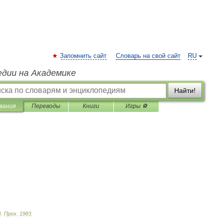
Запомнить сайт
Словарь на свой сайт
RU
едии на Академике
Найти!
вания
Переводы
Книги
Игры ⚽
З
.
Прох
.
1983
.