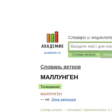
Словари и энциклоп
academic.ru
Словарь ветров
Толко
Словарь ветров
МАЛЛУНГЕН
Толкование
МАЛЛУНГЕН
—
cм
.
Зона
затишья
.
Словарь
ветров
. —
Ленинград:
Гидрометеоиздат
.
Л
.