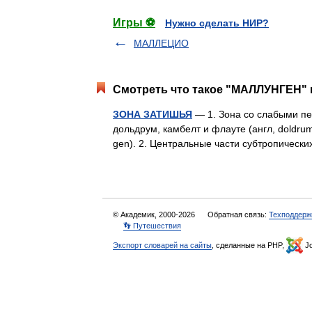
Игры ⚽
Нужно сделать НИР?
МАЛЛЕЦИО
Смотреть что такое "МАЛЛУНГЕН" в
ЗОНА ЗАТИШЬЯ
— 1. Зона со слабыми пе
дольдрум, камбелт и флауте (англ, doldrum,
gen). 2. Центральные части субтропичес
© Академик, 2000-2026
Обратная связь:
Техподдерж
👣 Путешествия
Экспорт словарей на сайты
, сделанные на PHP,
Jo