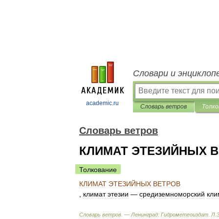
Словари и энциклоп
academic.ru
Словарь ветров
Толко
Словарь ветров
КЛИМАТ ЭТЕЗИЙНЫХ 
Толкование
КЛИМАТ
ЭТЕЗИЙНЫХ
ВЕТРОВ
,
климат
этезии
—
средиземноморский
кли
Словарь
ветров
. —
Ленинград:
Гидрометеоиздат
.
Л
.