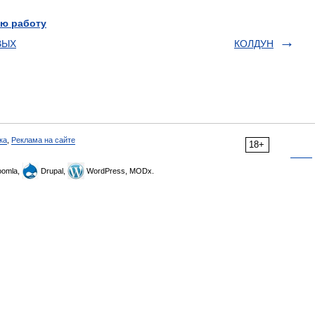
ю работу
ВЫХ
КОЛДУН
ка
,
Реклама на сайте
18+
omla,
Drupal,
WordPress, MODx.