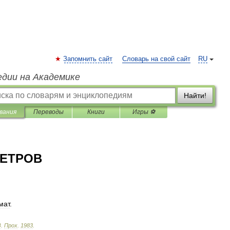
Запомнить сайт
Словарь на свой сайт
RU
едии на Академике
Найти!
вания
Переводы
Книги
Игры ⚽
ВЕТРОВ
мат
.
З
.
Прох
.
1983
.