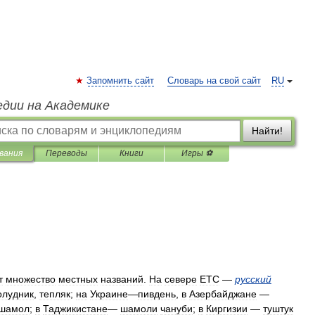
Запомнить сайт
Словарь на свой сайт
RU
едии на Академике
Найти!
вания
Переводы
Книги
Игры ⚽
т
множество
местных
названий
.
На
севере
ETC
—
русский
олудник
,
тепляк
;
на
Украине
—
пивдень
,
в
Азербайджане
—
шамол
;
в
Таджикистане
—
шамоли
чануби
;
в
Киргизии
—
туштук