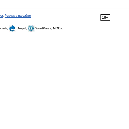
ка
,
Реклама на сайте
18+
omla,
Drupal,
WordPress, MODx.