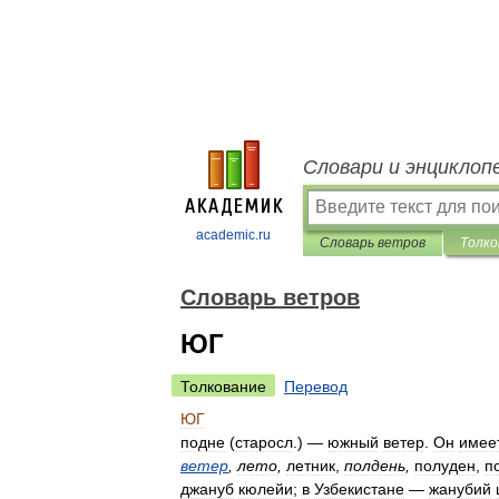
Словари и энциклоп
academic.ru
Словарь ветров
Толко
Словарь ветров
ЮГ
Толкование
Перевод
ЮГ
подне
(
старосл
.) —
южный
ветер
.
Он
имее
ветер
,
лето
,
летник
,
полдень
,
полуден
,
п
джануб
кюлейи
;
в
Узбекистане
—
жанубий