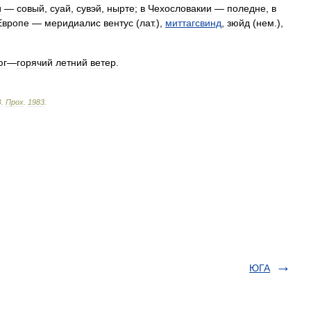
и
—
совый
,
суай
,
сувэй
,
нырте
;
в
Чехословакии
—
поледне
,
в
Европе
—
меридиалис
вентус
(
лат
.),
миттагсвинд
,
зюйд
(
нем
.),
юг
—
горячий
летний
ветер
.
З
.
Прох
.
1983
.
ЮГА