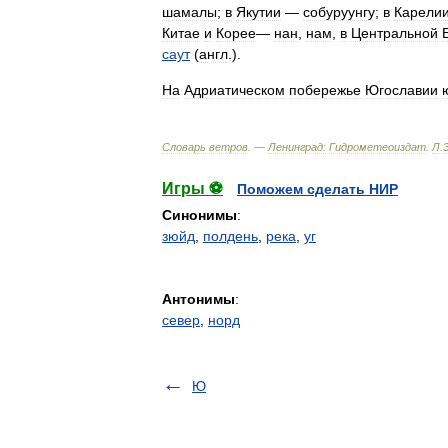
шамалы
;
в
Якутии
—
собуруунгу
;
в
Карели
Китае
и
Корее
—
нан
,
нам
,
в
Центральной
саут
(
англ
.).
На
Адриатическом
побережье
Югославии
Словарь
ветров
. —
Ленинград:
Гидрометеоиздат
.
Л
.
Игры ⚽
Поможем сделать НИР
Синонимы
:
зюйд
,
полдень
,
река
,
уг
Антонимы
:
север
,
норд
Ю