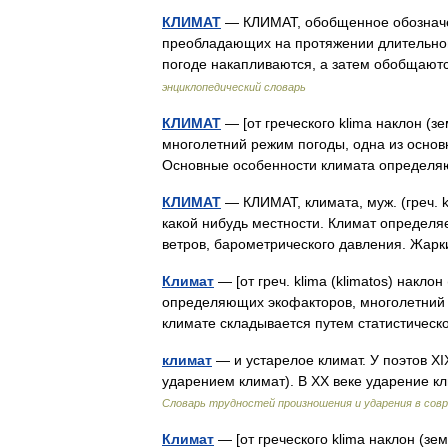
КЛИМАТ
— КЛИМАТ, обобщенное обозначен
преобладающих на протяжении длительно
погоде накапливаются, а затем обобщаю
энциклопедический словарь
КЛИМАТ
— [от греческого klima наклон (з
многолетний режим погоды, одна из основ
Основные особенности климата определ
КЛИМАТ
— КЛИМАТ, климата, муж. (греч. 
какой нибудь местности. Климат определя
ветров, барометрического давления. Жар
Климат
— [от греч. klima (klimatos) накло
определяющих экофакторов, многолетний 
климате складывается путем статистиче
климат
— и устарелое климат. У поэтов XI
ударением климат). В XX веке ударение к
Словарь трудностей произношения и ударения в сов
Климат
— [от греческого klima наклон (зе