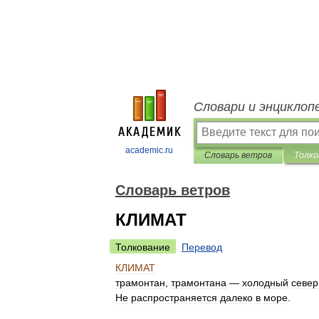
Словари и энциклоп
academic.ru
Словарь ветров
Толко
Словарь ветров
КЛИМАТ
Толкование
Перевод
КЛИМАТ
трамонтан
,
трамонтана
—
холодный
севе
Не
распространяется
далеко
в
море
.