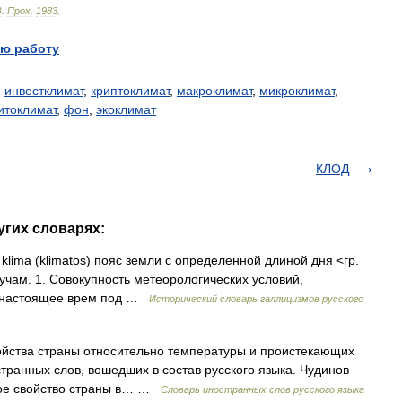
З
.
Прох
.
1983
.
ю работу
,
инвестклимат
,
криптоклимат
,
макроклимат
,
микроклимат
,
итоклимат
,
фон
,
экоклимат
КЛОД
угих словарях:
. klima (klimatos) пояс земли с определенной длиной дня <гр.
учам. 1. Совокупность метеорологических условий,
 В настоящее врем под …
Исторический словарь галлицизмов русского
свойства страны относительно температуры и проистекающих
ранных слов, вошедших в состав русского языка. Чудинов
стное свойство страны в… …
Словарь иностранных слов русского языка