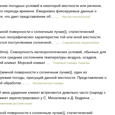
ие погодных условий в некоторой местности или регионе,
го периода времени. Ежедневно фиксируемые данные о
тся, что дает представление об… …
Научно-технический
емной поверхности к солнечным лучам)], статистический
ных географических характеристик той или иной местности.
яются поступлением солнечной… …
Современная энциклопедия
klima). Совокупность метеорологических условий, обычных для
ется средним состоянием температуры воздуха, осадков,
кий климат. Морской климат …
Толковый словарь Ушакова
н (земной поверхности к солнечным лучам)], один из
режим погоды, присущий данной местности. Представление о
ской обработки… …
Экологический словарь
X века ударение климат встречается довольно часто (наряду с
лимат зарегистрировано у С. Михалкова и Д. Кедрина …
ременном русском языке
мной поверхности к солнечным лучам)], статистический