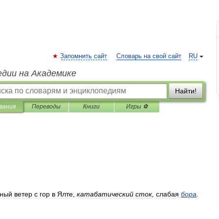
Запомнить сайт
Словарь на свой сайт
RU
едии на Академике
Найти!
вания
Переводы
Книги
Игры ⚽
рный
ветер
с
гор
в
Ялте
,
катабатический
сток
,
слабая
бора
.