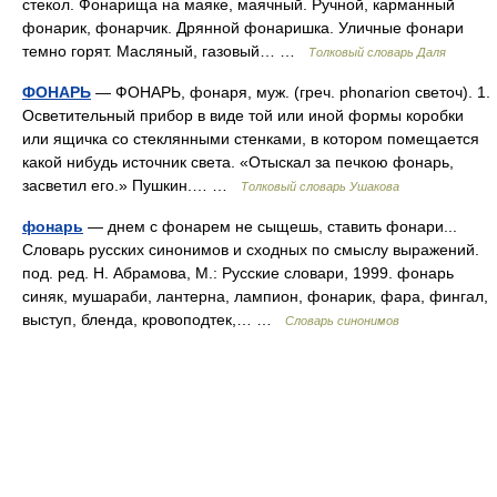
стекол. Фонарища на маяке, маячный. Ручной, карманный
фонарик, фонарчик. Дрянной фонаришка. Уличные фонари
темно горят. Масляный, газовый… …
Толковый словарь Даля
ФОНАРЬ
— ФОНАРЬ, фонаря, муж. (греч. phonarion светоч). 1.
Осветительный прибор в виде той или иной формы коробки
или ящичка со стеклянными стенками, в котором помещается
какой нибудь источник света. «Отыскал за печкою фонарь,
засветил его.» Пушкин.… …
Толковый словарь Ушакова
фонарь
— днем с фонарем не сыщешь, ставить фонари...
Словарь русских синонимов и сходных по смыслу выражений.
под. ред. Н. Абрамова, М.: Русские словари, 1999. фонарь
синяк, мушараби, лантерна, лампион, фонарик, фара, фингал,
выступ, бленда, кровоподтек,… …
Словарь синонимов