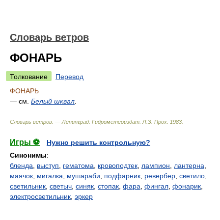
Словарь ветров
ФОНАРЬ
Толкование
Перевод
ФОНАРЬ
— см.
Белый шквал
.
Словарь ветров. — Ленинград: Гидрометеоиздат
.
Л.З. Прох
.
1983
.
Игры ⚽
Нужно решить контрольную?
Синонимы
:
бленда
,
выступ
,
гематома
,
кровоподтек
,
лампион
,
лантерна
,
маячок
,
мигалка
,
мушараби
,
подфарник
,
ревербер
,
светило
,
светильник
,
светыч
,
синяк
,
стопак
,
фара
,
фингал
,
фонарик
,
электросветильник
,
эркер