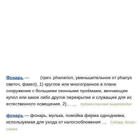
Фонарь
— (греч. phanarion, уменьшительное от phanуs
светоч, факел), 1) круглое или многогранное в плане
сооружение с большими оконными проёмами, венчающее
купол или какое либо другое перекрытие и служащее для их
естественного освещения. 2)… …
Художественная энциклопедия
фонарь
— фонарь, мулька, помойка фирма однодневка,
используемая для ухода от налогообложения …
Словарь бизнес-
сленга